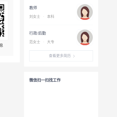
教师
刘女士
·
本科
行政/后勤
范女士
·
大专
息
查看更多简历
微信扫一扫找工作