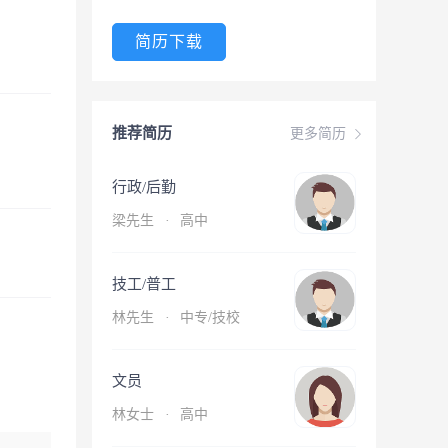
简历下载
推荐简历
更多简历
行政/后勤
梁先生
·
高中
技工/普工
林先生
·
中专/技校
文员
林女士
·
高中