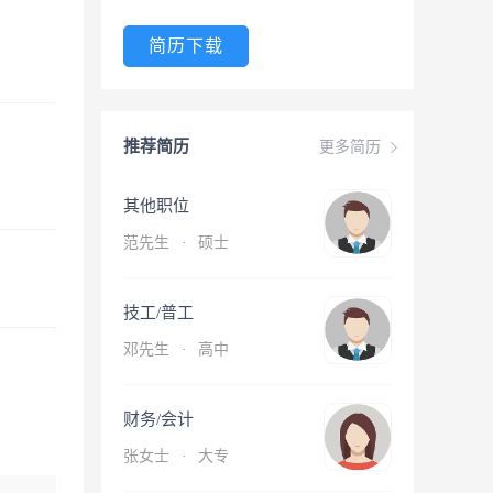
简历下载
推荐简历
更多简历
其他职位
范先生
·
硕士
技工/普工
邓先生
·
高中
财务/会计
张女士
·
大专